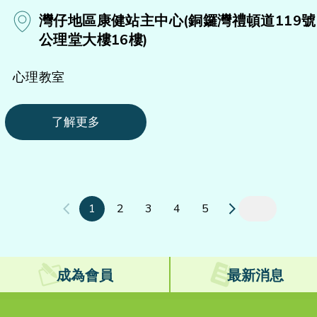
灣仔地區康健站主中心(銅鑼灣禮頓道119號
公理堂大樓16樓)
心理教室
了解更多
1
2
3
4
5
成為會員
最新消息