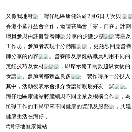
又係我地呀
！灣仔地區康健站於2月6日再次與
香港小童群益會合作，邀請賽馬會「家．自在」計劃
職員參與由註冊營養師
分享的少鹽少糖
講座及
工作坊，參加者表現十分踴躍
，更熱烈回應營養
師分享的內容
。營養師及康健站職員利用不同的
烹飪技巧及食材
，即席示範了兩款超級食物的
食譜
。參加者都獲益良多
，製作時亦十分投入
其中，活動後表示會推介食譜給親朋好友一試
。
灣仔地區康健站將繼續與不同企業及機構合作
，為
忙碌工作的市民帶來不同健康的資訊及服務
，共建
健康生活在灣仔 。
#灣仔地區康健站