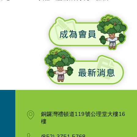
銅鑼灣禮頓道119號公理堂大樓16
樓
(852) 3751 5768