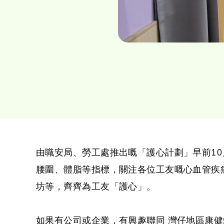
由職安局、勞工處推出嘅「護心計劃」早前1
腰圍、體脂等指標，關注各位工友嘅心血管疾
坊等，齊齊為工友「護心」。
如果有公司或企業，有興趣聯同 灣仔地區康健